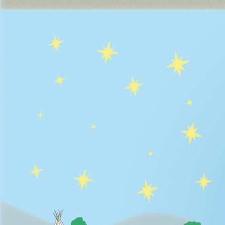
Sackhüpfen