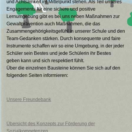
und Achtsamkeit im Mittelpunkt stehen. Als Teil unseres
Engagements für eine sichere und positive
Lernumgebung gibt es bei uns neben Maßnahmen zur
Gewaltprävention auch Maßnahmen, die das
Zusammengehörigkeitsgefühl in unserer Schule und den
Team-Gedanken stärken. Durch konsequente und faire
Instrumente schaffen wir so eine Umgebung, in der jeder
Schüler sein Bestes und jede Schülerin ihr Bestes
geben kann und sich respektiert fühlt.
Über die einzelnen Bausteine können Sie sich auf den
folgenden Seiten informieren:
Unsere Freundebank
Übersicht des Konzepts zur Förderung der
Sozialkompetenzen