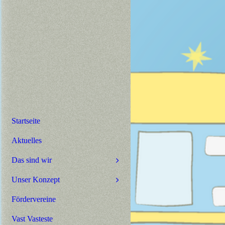
Startseite
Aktuelles
Das sind wir
Unser Konzept
Fördervereine
Vast Vasteste